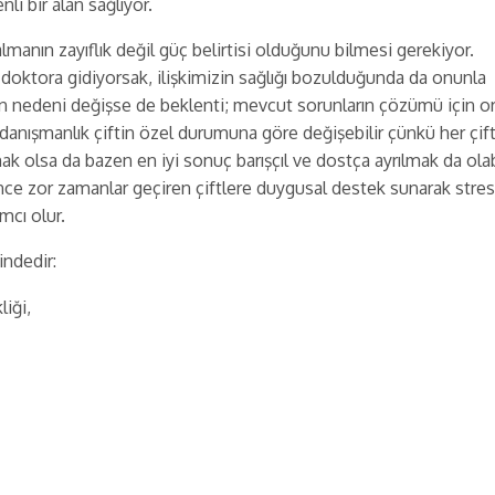
li bir alan sağlıyor.
lmanın zayıflık değil güç belirtisi olduğunu bilmesi gerekiyor.
ki doktora gidiyorsak, ilişkimizin sağlığı bozulduğunda da onunla
n nedeni değişse de beklenti; mevcut sorunların çözümü için o
danışmanlık çiftin özel durumuna göre değişebilir çünkü her çif
ak olsa da bazen en iyi sonuç barışçıl ve dostça ayrılmak da olabi
nce zor zamanlar geçiren çiftlere duygusal destek sunarak stres
mcı olur.
indedir:
liği,