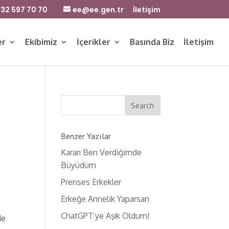
32 597 70 70
ee@ee.gen.tr
İletişim
er
Ekibimiz
İçerikler
Basında Biz
İletişim
Benzer Yazılar
Kararı Ben Verdiğimde
Büyüdüm
Prenses Erkekler
Erkeğe Annelik Yaparsan
ChatGPT’ye Aşık Oldum!
de