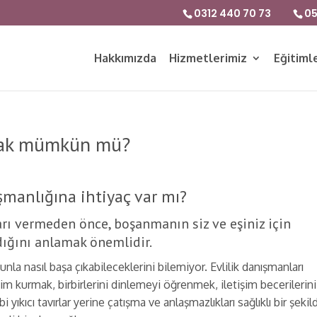
0312 440 70 73
05
Hakkımızda
Hizmetlerimiz
Eğitiml
rmak mümkün mü?
manlığına ihtiyaç var mı?
arı vermeden önce, boşanmanın siz ve eşiniz için
dığını anlamak önemlidir.
unla nasıl başa çıkabileceklerini bilemiyor. Evlilik danışmanları
tişim kurmak, birbirlerini dinlemeyi öğrenmek, iletişim becerilerini
 yıkıcı tavırlar yerine çatışma ve anlaşmazlıkları sağlıklı bir şekil