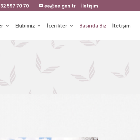
32 597 70 70
ee@ee.gen.tr
İletişim
er
Ekibimiz
İçerikler
Basında Biz
İletişim